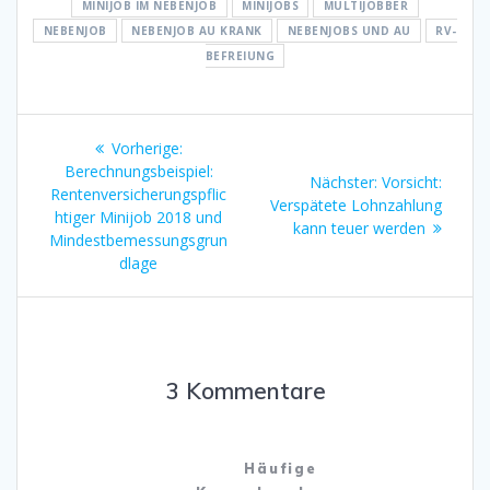
MINIJOB IM NEBENJOB
MINIJOBS
MULTIJOBBER
NEBENJOB
NEBENJOB AU KRANK
NEBENJOBS UND AU
RV-
BEFREIUNG
Beitragsnavigation
Vorheriger
Vorherige:
Beitrag:
Berechnungsbeispiel:
Nächster
Nächster:
Vorsicht:
Rentenversicherungspflic
Beitrag:
Verspätete Lohnzahlung
htiger Minijob 2018 und
kann teuer werden
Mindestbemessungsgrun
dlage
3 Kommentare
Häufige