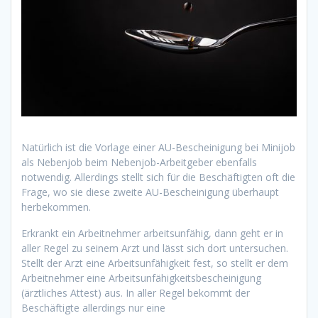
Natürlich ist die Vorlage einer AU-Bescheinigung bei Minijob
als Nebenjob beim Nebenjob-Arbeitgeber ebenfalls
notwendig. Allerdings stellt sich für die Beschäftigten oft die
Frage, wo sie diese zweite AU-Bescheinigung überhaupt
herbekommen.
Erkrankt ein Arbeitnehmer arbeitsunfähig, dann geht er in
aller Regel zu seinem Arzt und lässt sich dort untersuchen.
Stellt der Arzt eine Arbeitsunfähigkeit fest, so stellt er dem
Arbeitnehmer eine Arbeitsunfähigkeitsbescheinigung
(ärztliches Attest) aus. In aller Regel bekommt der
Beschäftigte allerdings nur eine