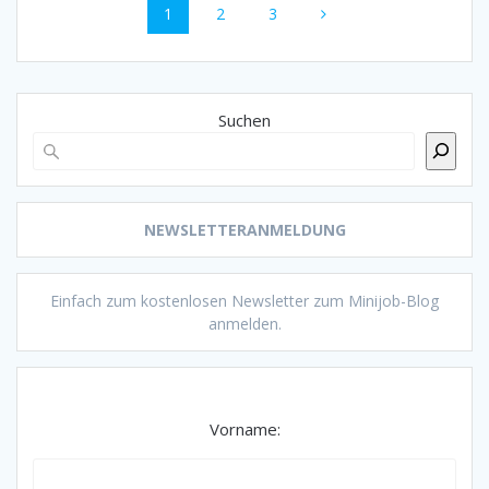
Seite
Seite
Seite
1
2
3
Suchen
NEWSLETTERANMELDUNG
Einfach zum kostenlosen Newsletter zum Minijob-Blog
anmelden.
Vorname: