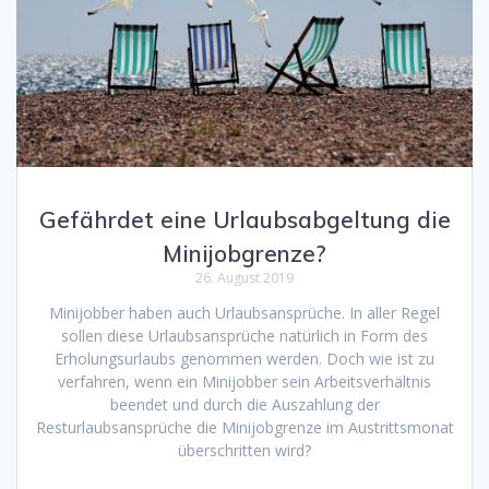
Gefährdet eine Urlaubsabgeltung die
Minijobgrenze?
26. August 2019
Minijobber haben auch Urlaubsansprüche. In aller Regel
sollen diese Urlaubsansprüche natürlich in Form des
Erholungsurlaubs genommen werden. Doch wie ist zu
verfahren, wenn ein Minijobber sein Arbeitsverhältnis
beendet und durch die Auszahlung der
Resturlaubsansprüche die Minijobgrenze im Austrittsmonat
überschritten wird?