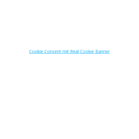
für die Einstellung und Beschäftigung von Minijobbern zur Hand.
Holen Sie sich jetzt das Minijob-Starterpaket zum Preis von
nur 27 € zzgl. USt
Weitere Informationen
Cookie Consent mit Real Cookie Banner