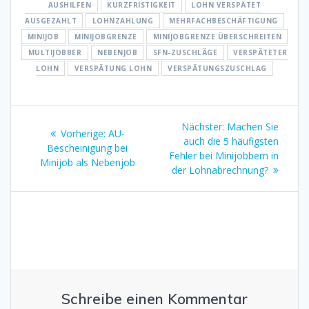
AUSHILFEN
KURZFRISTIGKEIT
LOHN VERSPÄTET
AUSGEZAHLT
LOHNZAHLUNG
MEHRFACHBESCHÄFTIGUNG
MINIJOB
MINIJOBGRENZE
MINIJOBGRENZE ÜBERSCHREITEN
MULTIJOBBER
NEBENJOB
SFN-ZUSCHLÄGE
VERSPÄTETER
LOHN
VERSPÄTUNG LOHN
VERSPÄTUNGSZUSCHLAG
Beitragsnavigation
Nächster
Nächster:
Machen Sie
Vorheriger
Vorherige:
AU-
Beitrag:
auch die 5 häufigsten
Beitrag:
Bescheinigung bei
Fehler bei Minijobbern in
Minijob als Nebenjob
der Lohnabrechnung?
Schreibe einen Kommentar