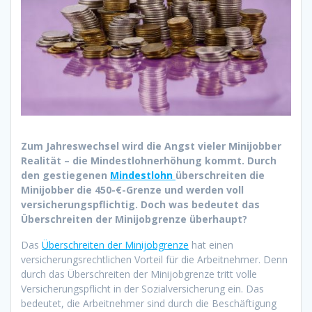
Zum Jahreswechsel wird die Angst vieler Minijobber
Realität – die Mindestlohnerhöhung kommt. Durch
den gestiegenen
Mindestlohn
überschreiten die
Minijobber die 450-€-Grenze und werden voll
versicherungspflichtig. Doch was bedeutet das
Überschreiten der Minijobgrenze überhaupt?
Das
Überschreiten der Minijobgrenze
hat einen
versicherungsrechtlichen Vorteil für die Arbeitnehmer. Denn
durch das Überschreiten der Minijobgrenze tritt volle
Versicherungspflicht in der Sozialversicherung ein. Das
bedeutet, die Arbeitnehmer sind durch die Beschäftigung