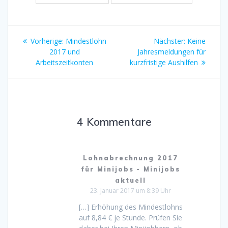
Beitragsnavigation
Vorheriger
Nächster
Vorherige:
Mindestlohn
Nächster:
Keine
Beitrag:
Beitrag:
2017 und
Jahresmeldungen für
Arbeitszeitkonten
kurzfristige Aushilfen
4 Kommentare
Lohnabrechnung 2017
für Minijobs - Minijobs
aktuell
23. Januar 2017 um 8:39 Uhr
[…] Erhöhung des Mindestlohns
auf 8,84 € je Stunde. Prüfen Sie