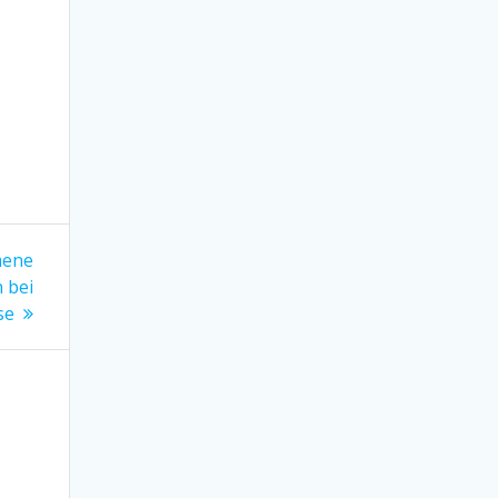
mene
 bei
se