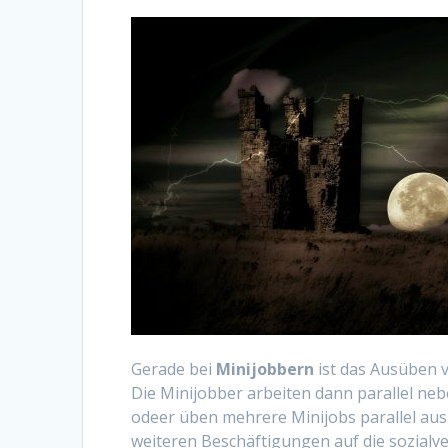
Gerade bei
Minijobbern
ist das Ausüben
Die Minijobber arbeiten dann parallel neb
odeer üben mehrere Minijobs parallel aus.
weiteren Beschäftigungen auf die sozialve