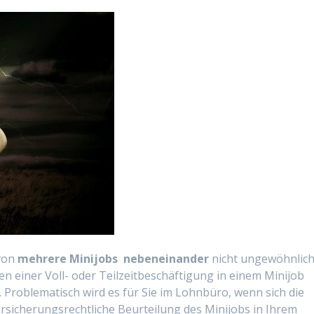
 von
mehrere Minijobs nebeneinander
nicht ungewöhnlich
en einer Voll- oder Teilzeitbeschäftigung in einem Minijob
 Problematisch wird es für Sie im Lohnbüro, wenn sich die
rsicherungsrechtliche Beurteilung des Minijobs in Ihrem