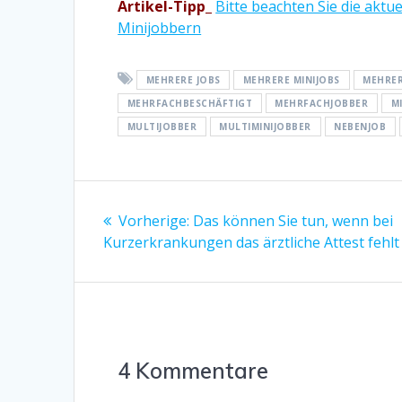
Artikel-Tipp_
Bitte beachten Sie die aktu
Minijobbern
MEHRERE JOBS
MEHRERE MINIJOBS
MEHRER
MEHRFACHBESCHÄFTIGT
MEHRFACHJOBBER
M
MULTIJOBBER
MULTIMINIJOBBER
NEBENJOB
Beitragsnavigation
Vorheriger
Vorherige:
Das können Sie tun, wenn bei
Beitrag:
Kurzerkrankungen das ärztliche Attest fehlt 
4 Kommentare