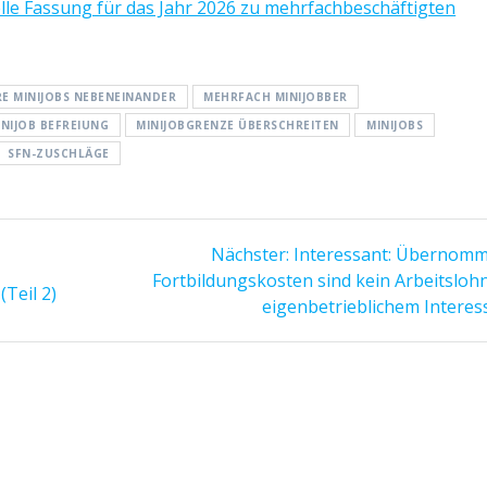
elle Fassung für das Jahr 2026 zu mehrfachbeschäftigten
E MINIJOBS NEBENEINANDER
MEHRFACH MINIJOBBER
INIJOB BEFREIUNG
MINIJOBGRENZE ÜBERSCHREITEN
MINIJOBS
SFN-ZUSCHLÄGE
Nächster
Nächster:
Interessant: Übernom
Beitrag:
Fortbildungskosten sind kein Arbeitslohn
(Teil 2)
eigenbetrieblichem Interes