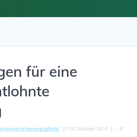
en für eine
ntlohnte
g
entenversicherungspflicht
14. Oktober 2019
|
0