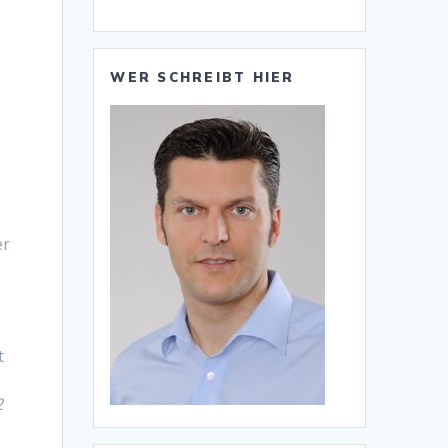
WER SCHREIBT HIER
er
t
2