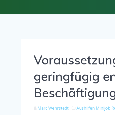
Voraussetzung
geringfügig e
Beschäftigun
Marc Wehrstedt
Aushilfen
Minijob
R