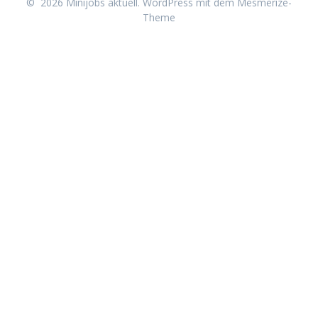
© 2026 Minijobs aktuell. WordPress mit dem
Mesmerize-
Theme
Neu erschienen:
Minijob-Starterpaket