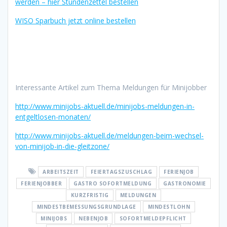
werden – hier Stundenzettel bestellen
WISO Sparbuch jetzt online bestellen
Interessante Artikel zum Thema Meldungen für Minijobber
http://www.minijobs-aktuell.de/minijobs-meldungen-in-
entgeltlosen-monaten/
http://www.minijobs-aktuell.de/meldungen-beim-wechsel-
von-minijob-in-die-gleitzone/
ARBEITSZEIT
FEIERTAGSZUSCHLAG
FERIENJOB
FERIENJOBBER
GASTRO SOFORTMELDUNG
GASTRONOMIE
KURZFRISTIG
MELDUNGEN
MINDESTBEMESSUNGSGRUNDLAGE
MINDESTLOHN
MINIJOBS
NEBENJOB
SOFORTMELDEPFLICHT