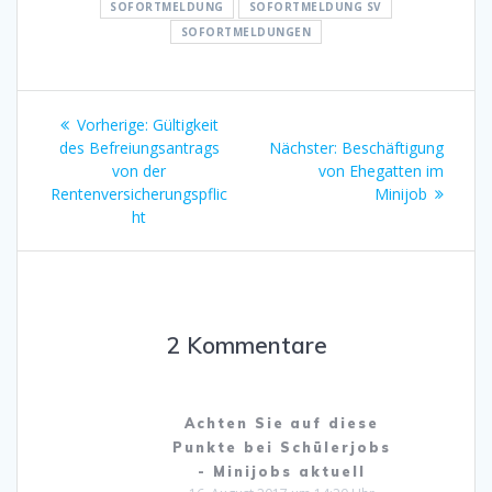
SOFORTMELDUNG
SOFORTMELDUNG SV
SOFORTMELDUNGEN
Beitragsnavigation
Vorheriger
Vorherige:
Gültigkeit
Beitrag:
Nächster
des Befreiungsantrags
Nächster:
Beschäftigung
Beitrag:
von der
von Ehegatten im
Rentenversicherungspflic
Minijob
ht
2 Kommentare
Achten Sie auf diese
Punkte bei Schülerjobs
- Minijobs aktuell