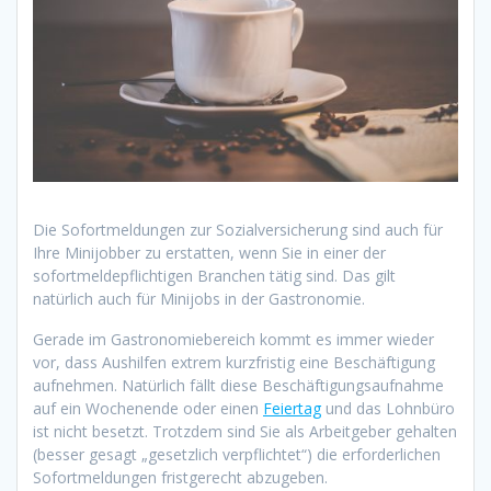
Die Sofortmeldungen zur Sozialversicherung sind auch für
Ihre Minijobber zu erstatten, wenn Sie in einer der
sofortmeldepflichtigen Branchen tätig sind. Das gilt
natürlich auch für Minijobs in der Gastronomie.
Gerade im Gastronomiebereich kommt es immer wieder
vor, dass Aushilfen extrem kurzfristig eine Beschäftigung
aufnehmen. Natürlich fällt diese Beschäftigungsaufnahme
auf ein Wochenende oder einen
Feiertag
und das Lohnbüro
ist nicht besetzt. Trotzdem sind Sie als Arbeitgeber gehalten
(besser gesagt „gesetzlich verpflichtet“) die erforderlichen
Sofortmeldungen fristgerecht abzugeben.