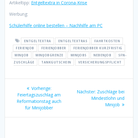
Artikeltipp:
Entgeltextra in Corona-Krise
Werbung:
Schülerhilfe online bestellen – Nachhilfe am PC
ENTGELTEXTRA
ENTGELTEXTRAS
FAHRTKOSTEN
FERIENJOB
FERIENJOBBER
FERIENJOBBER KURZFRISTIG
MINIJOB
MINIJOBGRENZE
MINIJOBS
NEBENJOB
SFN-
ZUSCHLÄGE
TANKGUTSCHEIN
VERSICHERUNGSPFLICHT
Beitragsnavigation
Vorheriger
Vorherige:
Nächster
Nächster:
Zuschläge bei
Beitrag:
Feiertagszuschlag am
Beitrag:
Mindestlohn und
Reformationstag auch
Minijob
für Minijobber