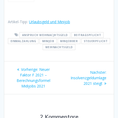
Artikel-Tipp:
Urlaubsgeld und Minijob
ANSPRUCH WEIHNACJHTSGELD
BEITRAGSPFLICHT
EINMALZAHLUNG
MINIJOB
MINIJOBBER
STEUERPFLICHT
WEIHNACHTSGELD
Beitragsnavigation
Vorheriger
Vorherige:
Neuer
Nächst
Nächster:
Beitrag:
Faktor F 2021 –
Beitrag
Insolvenzgeldumlage
Berechnungsformel
2021 steigt
Midijobs 2021
2 Kommentare