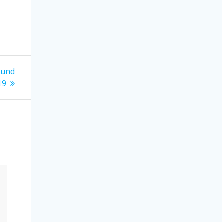
 und
19