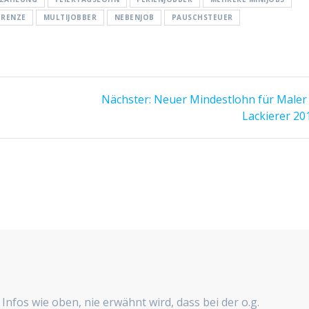
GRENZE
MULTIJOBBER
NEBENJOB
PAUSCHSTEUER
Nächster
Nächster:
Neuer Mindestlohn für Maler
Beitrag:
Lackierer 20
n Infos wie oben, nie erwähnt wird, dass bei der o.g.