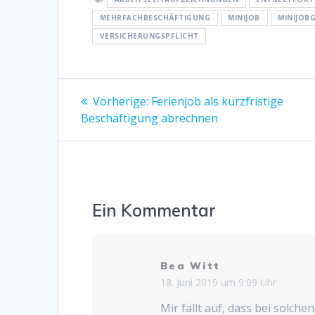
MEHRFACHBESCHÄFTIGUNG
MINIJOB
MINIJOB
VERSICHERUNGSPFLICHT
Beitragsnavigation
Vorheriger
Vorherige:
Ferienjob als kurzfristige
Beitrag:
Beschäftigung abrechnen
Ein Kommentar
Bea Witt
18. Juni 2019 um 9:09 Uhr
Mir fällt auf, dass bei solche