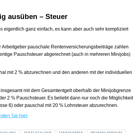
tig ausüben – Steuer
s eigentlich ganz einfach, es kann aber auch sehr kompliziert
er Arbeitgeber pauschale Rentenversicherungsbeiträge zahlen
zentige Pauschsteuer abgerechnet (auch in mehreren Minijobs)
chal mit 2 % abzurechnen und den anderen mit der individuellen
s insgesamt mit dem Gesamtentgelt oberhalb der Minijobgrenze
it der 2 % Pauschsteuer. Es beliebt dann nur noch die Möglichkei
asse 6) oder pauschal mit 20 % Lohnsteuer abzurechnen.
nden Sie hier
TZAHLUNG
FEIERTAGSLOHN
FERIENJOBBER
MEHRERE MINIJOBS