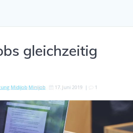
bs gleichzeitig
gung
Midijob
Minijob
17. Juni 2019
|
1