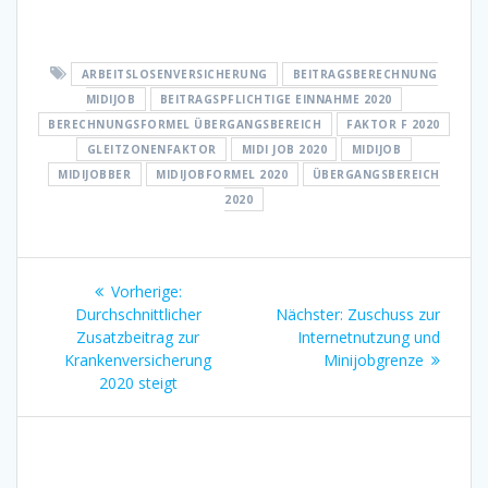
ARBEITSLOSENVERSICHERUNG
BEITRAGSBERECHNUNG
MIDIJOB
BEITRAGSPFLICHTIGE EINNAHME 2020
BERECHNUNGSFORMEL ÜBERGANGSBEREICH
FAKTOR F 2020
GLEITZONENFAKTOR
MIDI JOB 2020
MIDIJOB
MIDIJOBBER
MIDIJOBFORMEL 2020
ÜBERGANGSBEREICH
2020
Beitragsnavigation
Vorheriger
Vorherige:
Beitrag:
Nächster
Durchschnittlicher
Nächster:
Zuschuss zur
Beitrag:
Zusatzbeitrag zur
Internetnutzung und
Krankenversicherung
Minijobgrenze
2020 steigt