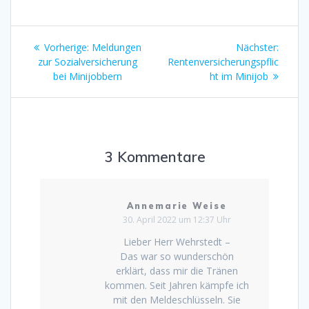
Beitragsnavigation
Vorheriger
Nächst
Vorherige:
Meldungen
Nächster:
Beitrag:
Beitrag
zur Sozialversicherung
Rentenversicherungspflic
bei Minijobbern
ht im Minijob
3 Kommentare
Annemarie Weise
30. April 2022 um 12:37 Uhr
Lieber Herr Wehrstedt –
Das war so wunderschön
erklärt, dass mir die Tränen
kommen. Seit Jahren kämpfe ich
mit den Meldeschlüsseln. Sie