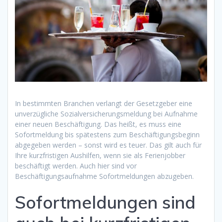
In bestimmten Branchen verlangt der Gesetzgeber eine
unverzügliche Sozialversicherungsmeldung bei Aufnahme
einer neuen Beschäftigung. Das heißt, es muss eine
Sofortmeldung bis spätestens zum Beschäftigungsbeginn
abgegeben werden – sonst wird es teuer. Das gilt auch für
Ihre kurzfristigen Aushilfen, wenn sie als Ferienjobber
beschäftigt werden. Auch hier sind vor
Beschäftigungsaufnahme Sofortmeldungen abzugeben.
Sofortmeldungen sind