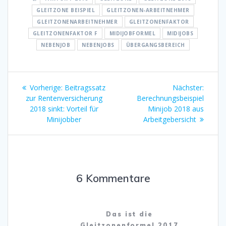
GLEITZONE BEISPIEL
GLEITZONEN-ARBEITNEHMER
GLEITZONENARBEITNEHMER
GLEITZONENFAKTOR
GLEITZONENFAKTOR F
MIDIJOBFORMEL
MIDIJOBS
NEBENJOB
NEBENJOBS
ÜBERGANGSBEREICH
Beitragsnavigation
Vorheriger
Nächst
Vorherige:
Beitragssatz
Nächster:
Beitrag:
Beitrag
zur Rentenversicherung
Berechnungsbeispiel
2018 sinkt: Vorteil für
Minijob 2018 aus
Minijobber
Arbeitgebersicht
6 Kommentare
Das ist die
Gleitzonenformel 2017