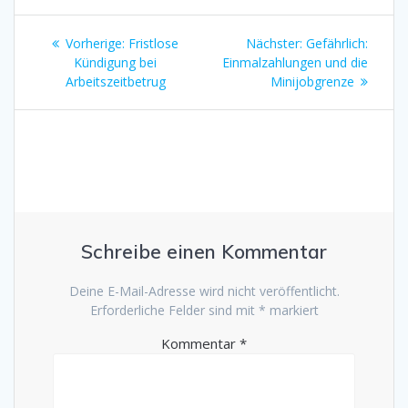
Beitragsnavigation
Vorheriger
Nächster
Vorherige:
Fristlose
Nächster:
Gefährlich:
Beitrag:
Beitrag:
Kündigung bei
Einmalzahlungen und die
Arbeitszeitbetrug
Minijobgrenze
Schreibe einen Kommentar
Deine E-Mail-Adresse wird nicht veröffentlicht.
Erforderliche Felder sind mit
*
markiert
Kommentar
*