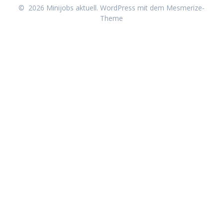
© 2026 Minijobs aktuell. WordPress mit dem
Mesmerize-
Theme
Neu erschienen:
Minijob-Starterpaket