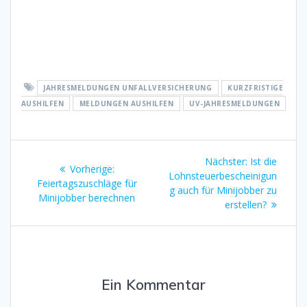
JAHRESMELDUNGEN UNFALLVERSICHERUNG
KURZFRISTIGE
AUSHILFEN
MELDUNGEN AUSHILFEN
UV-JAHRESMELDUNGEN
Beitragsnavigation
Nächster
Nächster:
Ist die
Vorheriger
Vorherige:
Beitrag:
Lohnsteuerbescheinigun
Beitrag:
Feiertagszuschläge für
g auch für Minijobber zu
Minijobber berechnen
erstellen?
Ein Kommentar