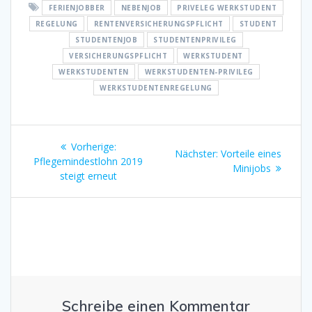
FERIENJOBBER
NEBENJOB
PRIVELEG WERKSTUDENT
REGELUNG
RENTENVERSICHERUNGSPFLICHT
STUDENT
STUDENTENJOB
STUDENTENPRIVILEG
VERSICHERUNGSPFLICHT
WERKSTUDENT
WERKSTUDENTEN
WERKSTUDENTEN-PRIVILEG
WERKSTUDENTENREGELUNG
Beitragsnavigation
Vorheriger
Vorherige:
Nächster
Nächster:
Vorteile eines
Beitrag:
Pflegemindestlohn 2019
Beitrag:
Minijobs
steigt erneut
Schreibe einen Kommentar