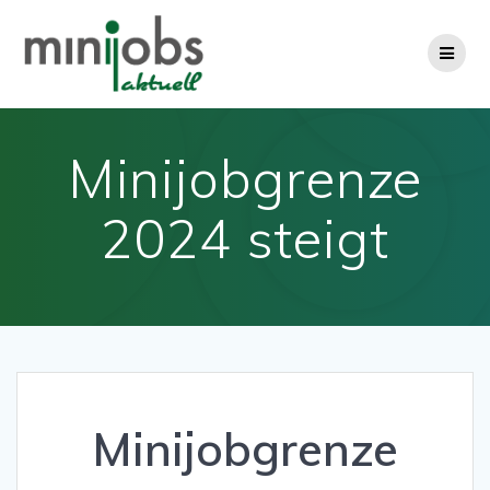
Zum
Inhalt
springen
Minijobgrenze
2024 steigt
Minijobgrenze