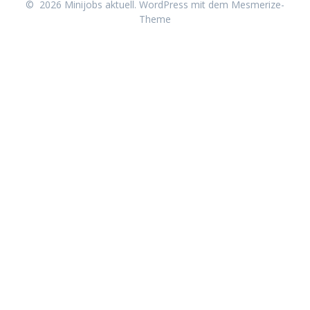
© 2026 Minijobs aktuell. WordPress mit dem
Mesmerize-
Theme
Neu erschienen:
Minijob-Starterpaket