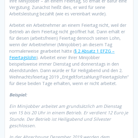
Ihre Minijobber – an einem Feiertag, so erhält er dafür eine
Vergütung. Zunächst heißt dies, er wird für seine
Arbeitsleistung bezahlt (wie es vereinbart wurde).
Arbeitet ein Arbeitnehmer an einem Feiertag nicht, weil der
Betrieb an dem Feiertag nicht geöffnet hat. Dann erhält er
für diesen (arbeitsfreien) Feiertag dennoch seinen Lohn,
wenn der Arbeitnehmer (Minijobber) an diesem Tag
normalerweise gearbeitet hätte (
§ 2 Absatz 1 EFZG –
Feiertagslohn
). Arbeitet einer Ihrer Minijobber
beispielsweise immer Dienstag und donnerstags in den
Abendstunden. Dann würde er für Heiligabend und den 2.
Weihnachtsfeiertag 2019 „Entgeltfortzahlung/Feiertagslohn“
für diese beiden Tage erhalten, wenn er nicht arbeitet.
Beispiel:
Ein Minijobber arbeitet am grundsätzlich am Dienstag
von 15 bis 20 Uhr in einem Betrieb. Er verdient 12 Euro je
Stunde. Der Betrieb ist Heiligabend und Silvester
geschlossen.
In der Abrechnung Dezember 2019 werden dem