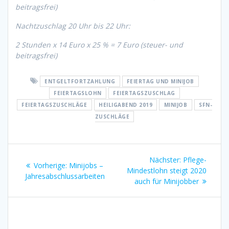
beitragsfrei)
Nachtzuschlag 20 Uhr bis 22 Uhr:
2 Stunden x 14 Euro x 25 % = 7 Euro (steuer- und
beitragsfrei)
ENTGELTFORTZAHLUNG
FEIERTAG UND MINIJOB
FEIERTAGSLOHN
FEIERTAGSZUSCHLAG
FEIERTAGSZUSCHLÄGE
HEILIGABEND 2019
MINIJOB
SFN-
ZUSCHLÄGE
Beitragsnavigation
Nächster
Nächster:
Pflege-
Vorheriger
Vorherige:
Minijobs –
Beitrag:
Mindestlohn steigt 2020
Beitrag:
Jahresabschlussarbeiten
auch für Minijobber