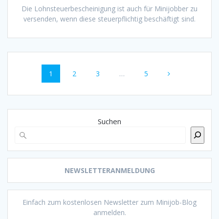
Die Lohnsteuerbescheinigung ist auch für Minijobber zu
versenden, wenn diese steuerpflichtig beschäftigt sind.
Beitragsnavigation
Seite
Seite
Seite
Seite
1
2
3
…
5
Suchen
NEWSLETTERANMELDUNG
Einfach zum kostenlosen Newsletter zum Minijob-Blog
anmelden.