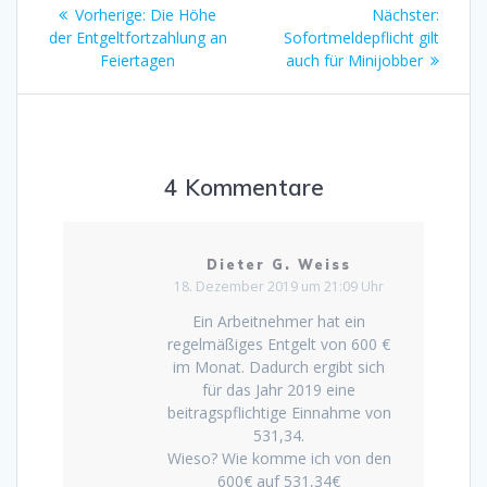
Beitragsnavigation
Vorheriger
Nächst
Vorherige:
Die Höhe
Nächster:
Beitrag:
Beitrag
der Entgeltfortzahlung an
Sofortmeldepflicht gilt
Feiertagen
auch für Minijobber
4 Kommentare
Dieter G. Weiss
18. Dezember 2019 um 21:09 Uhr
Ein Arbeitnehmer hat ein
regelmäßiges Entgelt von 600 €
im Monat. Dadurch ergibt sich
für das Jahr 2019 eine
beitragspflichtige Einnahme von
531,34.
Wieso? Wie komme ich von den
600€ auf 531,34€