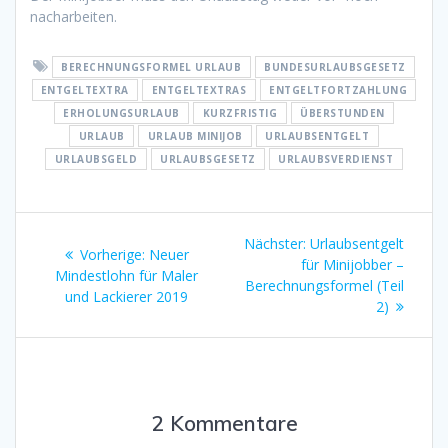
nacharbeiten.
BERECHNUNGSFORMEL URLAUB
BUNDESURLAUBSGESETZ
ENTGELTEXTRA
ENTGELTEXTRAS
ENTGELTFORTZAHLUNG
ERHOLUNGSURLAUB
KURZFRISTIG
ÜBERSTUNDEN
URLAUB
URLAUB MINIJOB
URLAUBSENTGELT
URLAUBSGELD
URLAUBSGESETZ
URLAUBSVERDIENST
Beitragsnavigation
Nächster
Nächster:
Urlaubsentgelt
Vorheriger
Vorherige:
Neuer
Beitrag:
für Minijobber –
Beitrag:
Mindestlohn für Maler
Berechnungsformel (Teil
und Lackierer 2019
2)
2 Kommentare