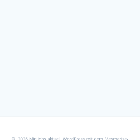
© 2026 Minijobs aktuell. WordPress mit dem
Mesmerize-