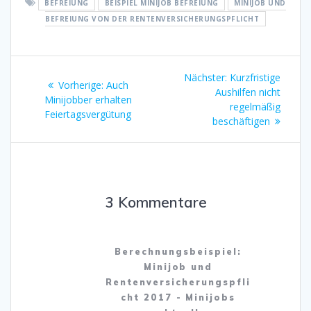
BEFREIUNG
BEISPIEL MINIJOB BEFREIUNG
MINIJOB UND
BEFREIUNG VON DER RENTENVERSICHERUNGSPFLICHT
Beitragsnavigation
Nächster
Nächster:
Kurzfristige
Vorheriger
Vorherige:
Auch
Beitrag:
Aushilfen nicht
Beitrag:
Minijobber erhalten
regelmäßig
Feiertagsvergütung
beschäftigen
3 Kommentare
Berechnungsbeispiel:
Minijob und
Rentenversicherungspfli
cht 2017 - Minijobs