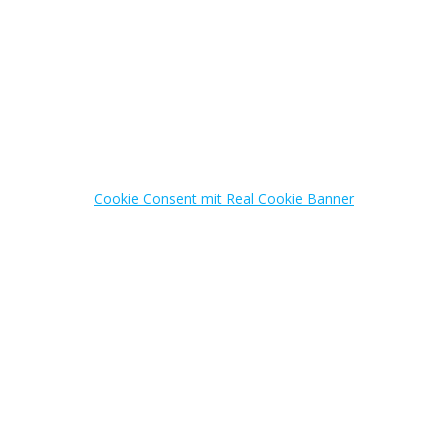
Mit dem Minijob-Starterpaket haben Sie alle wichtigen Informationen
für die Einstellung und Beschäftigung von Minijobbern zur Hand.
Holen Sie sich jetzt das Minijob-Starterpaket zum Preis von
nur 27 € zzgl. USt
Weitere Informationen
Cookie Consent mit Real Cookie Banner