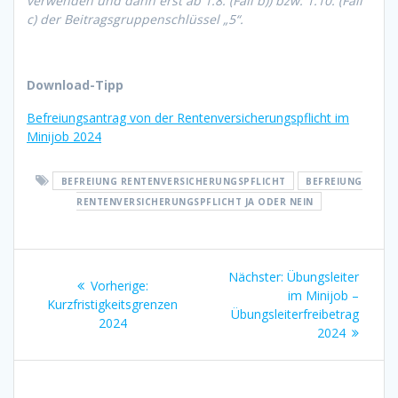
verwenden und dann erst ab 1.8. (Fall b)) bzw. 1.10. (Fall
c) der Beitragsgruppenschlüssel „5“.
Download-Tipp
Befreiungsantrag von der Rentenversicherungspflicht im
Minijob 2024
BEFREIUNG RENTENVERSICHERUNGSPFLICHT
BEFREIUNG
RENTENVERSICHERUNGSPFLICHT JA ODER NEIN
Beitragsnavigation
Nächster
Nächster:
Übungsleiter
Vorheriger
Vorherige:
Beitrag:
im Minijob –
Beitrag:
Kurzfristigkeitsgrenzen
Übungsleiterfreibetrag
2024
2024