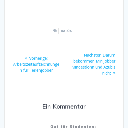
BAFÖG
Beitragsnavigation
Nächster
Nächster:
Darum
Vorheriger
Vorherige:
Beitrag:
bekommen Minijobber
Beitrag:
Arbeitszeitaufzeichnunge
Mindestlohn und Azubis
n für Ferienjobber
nicht
Ein Kommentar
Gut für Studenten: