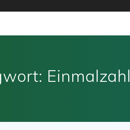
gwort:
Einmalzah