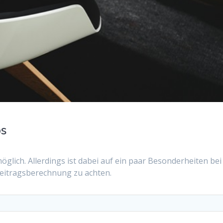
bs
glich. Allerdings ist dabei auf ein paar Besonderheiten bei
Beitragsberechnung zu achten.