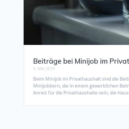
Beiträge bei Minijob im Priv
5. Mai 2019
Beim Minijob im Privathaushalt sind die Bei
Minijobbern, die in einem gewerblichen Betri
Anreiz für die Privathaushalte sein, die Hau