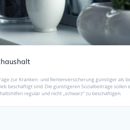
athaushalt
träge zur Kranken- und Rentenversicherung günstiger als be
eb beschäftigt sind. Die günstigeren Sozialbeiträge sollen 
shaltshilfen regulär und nicht „schwarz“ zu beschäftigen.