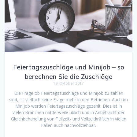
Feiertagszuschläge und Minijob – so
berechnen Sie die Zuschläge
19. Oktober 2017
Die Frage ob Feiertagszuschläge und Minijob zu zahlen
sind, ist vielfach keine Frage mehr in den Betrieben. Auch im
Minijob werden Feiertagszuschläge gezahlt. Dies ist in
vielen Branchen mittlerweile üblich und in Anbetracht der
Gleichbehandlung von Teilzeit- und Vollzeitkräften in vielen
Fällen auch nachvollziehbar.