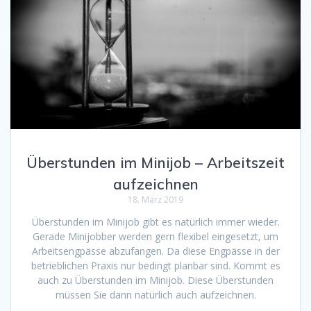
Überstunden im Minijob – Arbeitszeit
aufzeichnen
18. März 2019
Überstunden im Minijob gibt es natürlich immer wieder.
Gerade Minijobber werden gern flexibel eingesetzt, um
Arbeitsengpässe abzufangen. Da diese Engpässe in der
betrieblichen Praxis nur bedingt planbar sind. Kommt es
auch zu Überstunden im Minijob. Diese Überstunden
müssen Sie dann natürlich auch aufzeichnen.