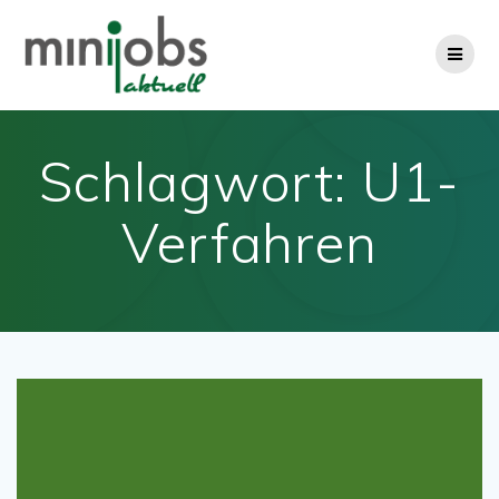
Zum
Inhalt
springen
Schlagwort:
U1-
Verfahren