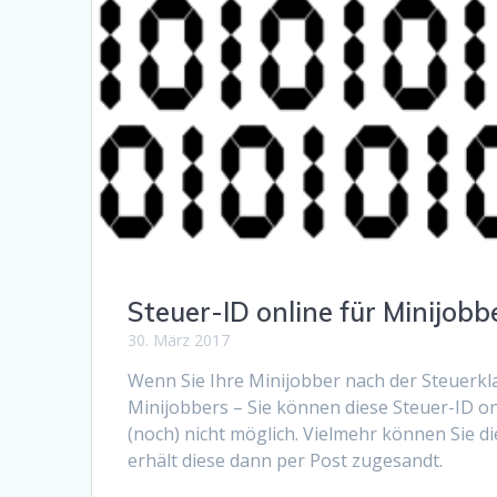
Steuer-ID online für Minijob
30. März 2017
Wenn Sie Ihre Minijobber nach der Steuerkl
Minijobbers – Sie können diese Steuer-ID onl
(noch) nicht möglich. Vielmehr können Sie d
erhält diese dann per Post zugesandt.