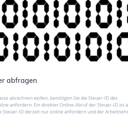
ber abfragen
asse abrechnen wollen, benötigen Sie die Steuer-ID des
ine anfordern. Ein direkter Online-Abruf der Steuer-ID ist 
ie Steuer-ID derzeit nur online anfordern und der Arbeitne