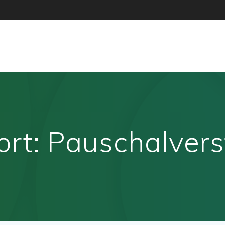
ort:
Pauschalver