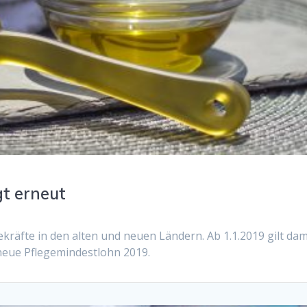
gt erneut
kräfte in den alten und neuen Ländern. Ab 1.1.2019 gilt dam
 neue Pflegemindestlohn 2019.