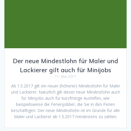
Der neue Mindestlohn für Maler und
Lackierer gilt auch für Minijobs
11. Mai 2017
Ab 1.5.2017 gilt ein neuer (höherer) Mindestlohn für Maler
und Lackierer. Natürlich gilt dieser neue Mindestlohn auch
für Minijobs auch für kurzfristige Aushilfen, wie
beispielsweise die Ferienjobber, die Sie in den Ferien
beschäftigen. Der neue Mindestlohn ist im Grunde für alle
Maler und Lackierer ab 1.5.2017 mindestens zu zahlen.