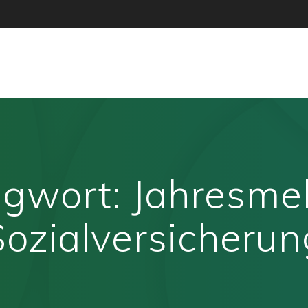
agwort:
Jahresme
Sozialversicherun