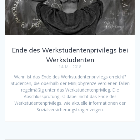
Ende des Werkstudentenprivilegs bei
Werkstudenten
14. Mai 2018
Wann ist das Ende des Werkstudentenprivilegs erreicht?
Studenten, die oberhalb der Minijobgrenze verdienen fallen
regelmäßig unter das Werkstudentenprivileg. Die
Abschlussprüfung ist dabei nicht das Ende des
Werkstudentenprivilegs, wie aktuelle Informationen der
Sozialversicherungsträger zeigen.