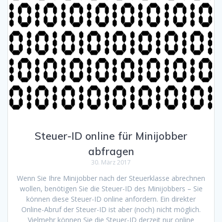
Steuer-ID online für Minijobber
abfragen
30. März 2017
Wenn Sie Ihre Minijobber nach der Steuerklasse abrechnen
wollen, benötigen Sie die Steuer-ID des Minijobbers – Sie
können diese Steuer-ID online anfordern. Ein direkter
Online-Abruf der Steuer-ID ist aber (noch) nicht möglich.
Vielmehr können Sie die Steuer-ID derzeit nur online