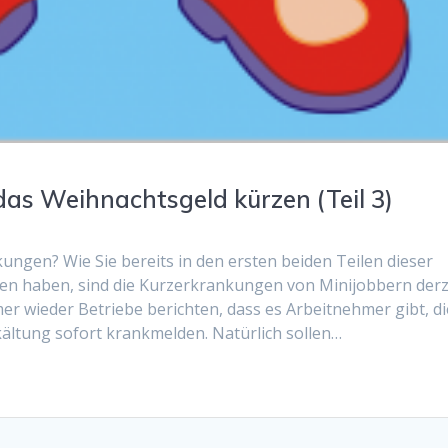
das Weihnachtsgeld kürzen (Teil 3)
ngen? Wie Sie bereits in den ersten beiden Teilen dieser
sen haben, sind die Kurzerkrankungen von Minijobbern derz
mer wieder Betriebe berichten, dass es Arbeitnehmer gibt, di
kältung sofort krankmelden. Natürlich sollen…